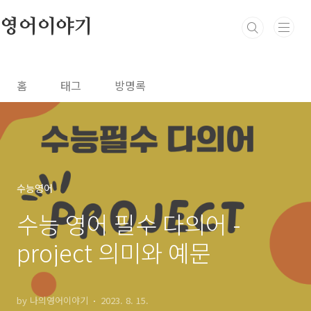
본문 바로가기
영어이야기
홈
태그
방명록
수능영어
수능 영어 필수 다의어 -
project 의미와 예문
by 나의영어이야기
2023. 8. 15.