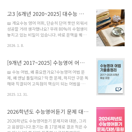
기] 고3 2026년 3월 학력평가 상세문제풀이해설
- 쏠북고3 2026년 3월 학력평가 문제풀이 해설
고3 [6개년 2020~2025] 대수능 및 학력평가 어휘 유형 기출 풀이 총정리
자료입니다. 문제와 해석, 주요 어휘 및 주요 구문
분석, 글의 주제(문)와 요지, 글의 논리 구조 전개,
📖 개요수능 영어 어휘, 단순히 단어 뜻만 외워서
정답의 근거와 오답 이유까지 상세하게 분석했습
성공할 거라 생각했나요? 무려 80%의 수험생이
니다solvook.com
놓치고 있는 비밀이 있습니다. 바로 문맥을 꿰뚫
는 논리력 없이는 결코 고득점을 기대할 수 없다
2026. 1. 8.
는 사실이죠.많은 학생들이 감으로 풀다가 실전
에서 당황하는 이 '어휘 선택' 유형을 완벽하게 대
비할 수 있도록, 지난 6년간(2020년~2025년)의
[9개년 2017~2025] 수능영어 어법 기출 총정리 (수능/평가원/교육청)
고3 대수능 및 모의고사 기출문제 중 핵심만을 엄
선하여 총정리했습니다. 이제 어휘 문제에 대한
📖 수능 어법, 왜 중요한가요?수능영어 어법 문
두려움을 떨쳐내고 자신감을 채울 시간입니다.
제, 왜 맨날 틀릴까요? 딱 한 문제, 하지만 구문 독
[6개년 2020~2025] 고3 대수능 및 학력평가 어
해와 직결되어 고득점의 핵심이 되는 어법을 아
휘 기출 문제풀이 - 쏠북"어휘 문제, 감으로 찍지
직도 '감'으로 풀고 있다면 주목하세요. 두꺼운 문
말고 논리로 푸세요!" 2020년부터 2025년까지,
2025. 12. 31.
법책에 지치고 실전 감각을 놓쳤던 수험생들을
총 6년간의 고등학교 3학년 대수능 및 전국연합
위해, 2017학년도부터 최신 2025학년도까지 9
학력평가(모의고사)에 ..
개년 고3 평가원/교육청 어법 기출문제를 완벽하
2026학년도 수능영어듣기 문제 대본 음원 무료 다운받기
게 분석한 자료가 드디어 나왔습니다. 이 자료 하
나로 수능 어법의 핵심을 꿰뚫고, 고득점의 문을
2026학년도 수능영어듣기 문제지와 대본, 그리
열어보세요.고득점의 시작, 어법 완전 정복수능
고 음원입니다.듣기는 총 17문제로 결코 적은 수
영어에서 어법 문제는 단순히 문법 지식을 묻는