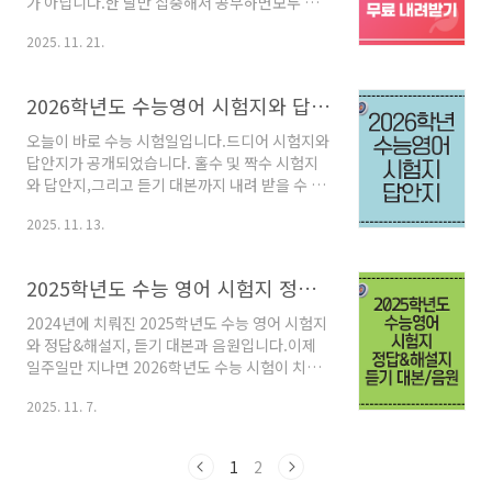
가 아닙니다.한 달만 집중해서 공부하면모두 맞
것을 넘어, 문장 구조를 정확히 파악하는 구문 독
출 수 있습니다. 특히 정답이 세팅되는 일정한 규
해 능력과 직결됩니다. 이 한 문제를 놓치는 것은
2025. 11. 21.
칙이 있어이를 알고 문제를 풀면 문제를 푸는 동
물론, 어법에 대한 불안감은 독해 속도와 정확성
안입가에 미소를 지으며 정답을 마킹할 수 있을
까지 저하시켜 전체적인 영어 점수에 악영향..
것입니다. 이와 관련한 내용은 아래 글을 참고해
2026학년도 수능영어 시험지와 답안지 배포
보세요.2026학년도 수능영어듣기 문제풀이 전
략 2026학년도 수능영어듣기 문제풀이 전략최
오늘이 바로 수능 시험일입니다.드디어 시험지와
근 수능영어듣기 문제를 분석해보면일정한 패턴
답안지가 공개되었습니다. 홀수 및 짝수 시험지
이 있음을 알 수 있습니다. 올해 수능영어듣기 문
와 답안지,그리고 듣기 대본까지 내려 받을 수 있
제에도 이런 패턴이그대로 반영되어 출제되었습
습니다. 정답풀이해설 자료도 최대한 빨리 제작
니다. 듣기 문제 유형마다접근하는 방법이 조
2025. 11. 13.
할 예정이니잠시만 기다려 주세요. ^^ [2026학
myenglishstory2.com 수능 영어 듣기 만점
년도 수능영어 시험지와 답안지 내려받기]
비법: EBS 스마트리스닝 완벽 활용 전략 수능 영
2025학년도 수능 영어 시험지 정답&해설지 듣기 대본 음원
어 듣..
2024년에 치뤄진 2025학년도 수능 영어 시험지
와 정답&해설지, 듣기 대본과 음원입니다.이제
일주일만 지나면 2026학년도 수능 시험이 치뤄
집니다.지금까지 무수히 많은 문제를 풀어봤을텐
2025. 11. 7.
데요,작년 시험지를 실제 시험이라 생각하고 풀
어보시길 바랍니다.듣기 시험 안내문이 나오는
동안 독해 문제 18번이나 19번도 풀어 보면서짜
1
2
투리 시간을 잘 활용해 보셔도 좋겠습니다. 특히