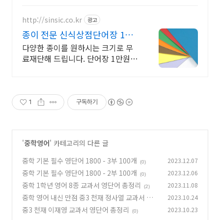
http://sinsic.co.kr
광고
종이 전문 신식상점단어장 1만
원+배송비무료 당일출고
다양한 종이를 원하시는 크기로 무
료재단해 드립니다. 단어장 1만원이
상이면 언제나 무료배송으로 받으실
수 있는 프리미엄서비스 종이전문신
식상점
1
구독하기
'
중학영어
' 카테고리의 다른 글
중학 기본 필수 영단어 1800 - 3부 100개
2023.12.07
(0)
중학 기본 필수 영단어 1800 - 2부 100개
2023.12.06
(0)
중학 1학년 영어 8종 교과서 영단어 총정리
2023.11.08
(2)
중학 영어 내신 만점 중3 천재 정사열 교과서 영
2023.10.24
단어 총정리
중3 천재 이재영 교과서 영단어 총정리
2023.10.23
(0)
(0)