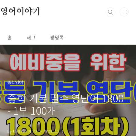
본문 바로가기
영어이야기
홈
태그
방명록
중학영어
중학 기본 필수 영단어 1800
- 1부 100개
by 나의영어이야기
2023. 12. 1.