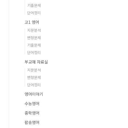
기출문제
단어정리
고1 영어
지문분석
변형문제
기출문제
단어정리
부교재 자료실
지문분석
변형문제
단어정리
영어이야기
수능영어
중학영어
팝송영어