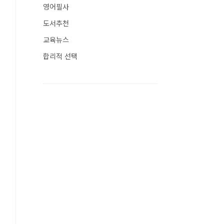
영어필사
도서추천
교육뉴스
합리적 선택