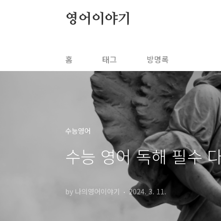
본문 바로가기
영어이야기
홈
태그
방명록
수능영어
수능 영어 독해 필수 다의
by 나의영어이야기
2024. 3. 11.