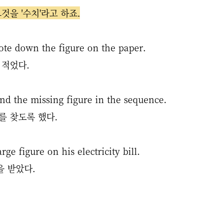
을 '수치'라고 하죠.
rote down the figure on the paper.
 적었다.
ind the missing figure in the sequence.
를 찾도록 했다.
e figure on his electricity bill.
을 받았다.