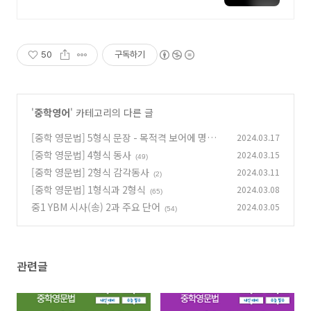
지에서 올라오는 전국구 최다 상품
매일 10만 개 이상의 신규 상품 업로
드
50
구독하기
'
중학영어
' 카테고리의 다른 글
[중학 영문법] 5형식 문장 - 목적격 보어에 명사
2024.03.17
나 형용사가 오는 경우
[중학 영문법] 4형식 동사
2024.03.15
(30)
(49)
[중학 영문법] 2형식 감각동사
2024.03.11
(2)
[중학 영문법] 1형식과 2형식
2024.03.08
(65)
중1 YBM 시사(송) 2과 주요 단어
2024.03.05
(54)
관련글