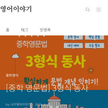
본문 바로가기
영어이야기
홈
태그
방명록
중학영어
[중학 영문법] 3형식 동사
by 나의영어이야기
2024. 3. 13.