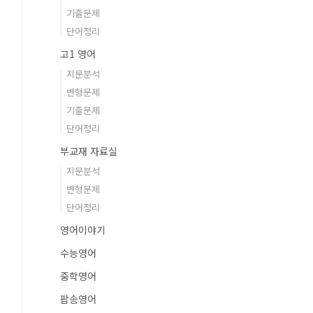
기출문제
단어정리
고1 영어
지문분석
변형문제
기출문제
단어정리
부교재 자료실
지문분석
변형문제
단어정리
영어이야기
수능영어
중학영어
팝송영어