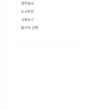
영어필사
도서추천
교육뉴스
합리적 선택