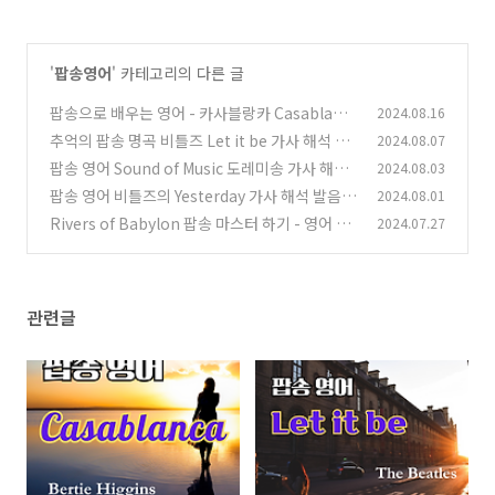
'
팝송영어
' 카테고리의 다른 글
팝송으로 배우는 영어 - 카사블랑카 Casablanc
2024.08.16
a
추억의 팝송 명곡 비틀즈 Let it be 가사 해석 영
2024.08.07
(55)
어 발음 해설
팝송 영어 Sound of Music 도레미송 가사 해석
2024.08.03
(41)
발음 총정리
팝송 영어 비틀즈의 Yesterday 가사 해석 발음
2024.08.01
(4)
해설
Rivers of Babylon 팝송 마스터 하기 - 영어 발
2024.07.27
(54)
음 원리 설명
(52)
관련글