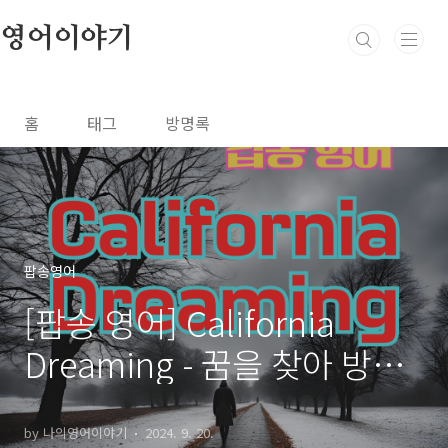
본문 바로가기
영어이야기
홈
태그
방명록
팝송영어
[팝송 영어] California
Dreaming - 꿈을 찾아 방황
하는 젊은이들의 소리 없는
아우성 with 가사 의미 발음
by 나의영어이야기
2024. 9. 20.