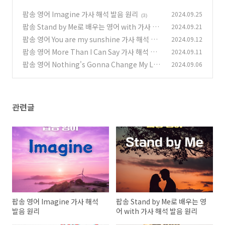
팝송 영어 Imagine 가사 해석 발음 원리
2024.09.25
(3)
팝송 Stand by Me로 배우는 영어 with 가사 해
2024.09.21
석 발음 원리
팝송 영어 You are my sunshine 가사 해석 발
2024.09.12
(6)
음
팝송 영어 More Than I Can Say 가사 해석 발
2024.09.11
(9)
음
팝송 영어 Nothing's Gonna Change My Lov
2024.09.06
(3)
e For You 영어 발음 원리 - 가사 해석 우리말 발
음
(5)
관련글
팝송 영어 Imagine 가사 해석
팝송 Stand by Me로 배우는 영
발음 원리
어 with 가사 해석 발음 원리