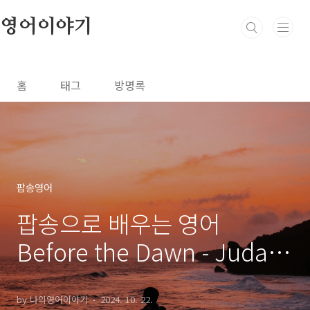
본문 바로가기
영어이야기
홈
태그
방명록
팝송영어
팝송으로 배우는 영어
Before the Dawn - Judas
Priest with 가사 해석 우리
말 발음 원리
by 나의영어이야기
2024. 10. 22.