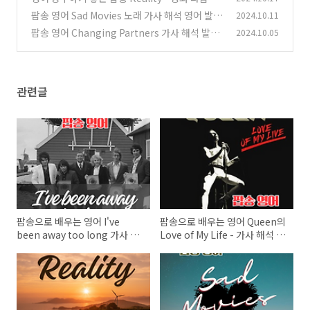
T 가사 해석 발음 원리 상세 설명
팝송 영어 Sad Movies 노래 가사 해석 영어 발음
2024.10.11
(9)
총정리
팝송 영어 Changing Partners 가사 해석 발음
2024.10.05
(6)
원리
(30)
관련글
팝송으로 배우는 영어 I've
팝송으로 배우는 영어 Queen의
been away too long 가사 해
Love of My Life - 가사 해석 발
석 발음
음 원리