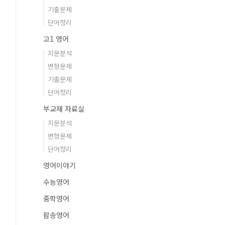
기출문제
단어정리
고1 영어
지문분석
변형문제
기출문제
단어정리
부교재 자료실
지문분석
변형문제
단어정리
영어이야기
수능영어
중학영어
팝송영어