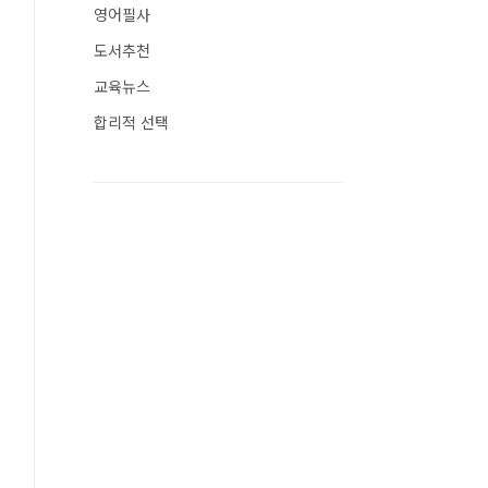
영어필사
도서추천
교육뉴스
합리적 선택