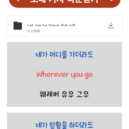
Let me be there 가사.pdf
0.33MB