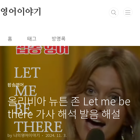
본문 바로가기
영어이야기
홈
태그
방명록
팝송영어
올리비아 뉴튼 존 Let me be
there 가사 해석 발음 해설
by 나의영어이야기
2024. 11. 3.