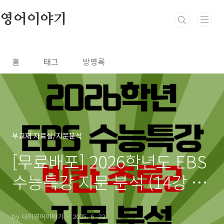
본문 바로가기
영어이야기
홈
태그
방명록
부교재 자료실/지문분석
[무료배포] 2026학년도 EBS
수능특강 지문 분석 (14강 빈
칸 추론2)
by 나의영어이야기
2025. 6. 22.