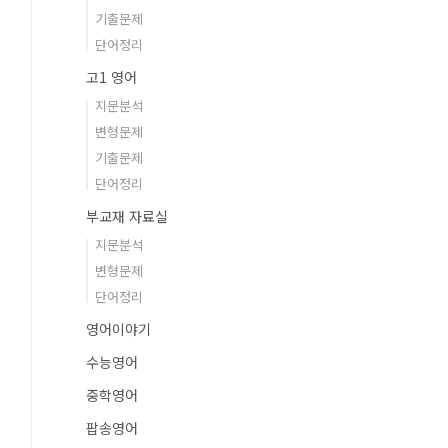
기출문제
단어정리
고1 영어
지문분석
변형문제
기출문제
단어정리
부교재 자료실
지문분석
변형문제
단어정리
영어이야기
수능영어
중학영어
팝송영어