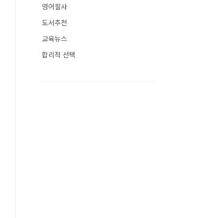
영어필사
도서추천
교육뉴스
합리적 선택