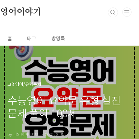
본문 바로가기
영어이야기
홈
태그
방명록
고3 영어/유형문제
수능영어 요약문 유형 실전
문제 풀이 100제
by 나의영어이야기
2025. 8. 9.