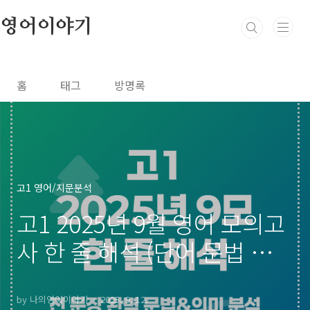
본문 바로가기
영어이야기
홈
태그
방명록
고1 영어/지문분석
고1 2025년 9월 영어 모의고
사 한 줄 해석 (단어 문법 의미
완전분석)
by 나의영어이야기
2025. 9. 12.