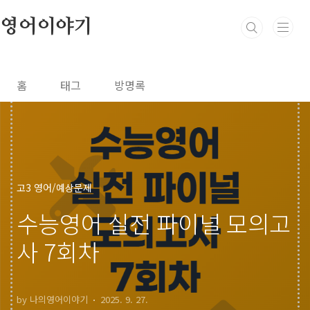
본문 바로가기
영어이야기
홈
태그
방명록
고3 영어/예상문제
수능영어 실전 파이널 모의고
사 7회차
by 나의영어이야기
2025. 9. 27.