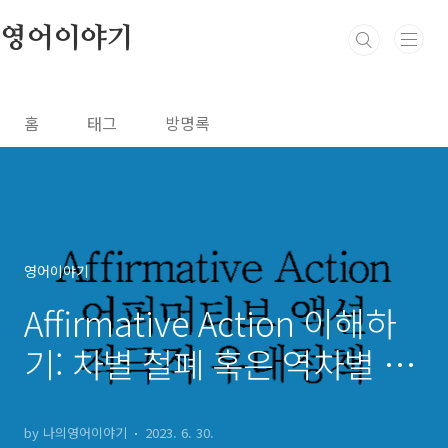
본문 바로가기
영어이야기
홈
태그
방명록
영어이야기
Affirmative Action 이해하
기: 차별 철폐 혹은 역차별 논
란
by 나의영어이야기
2023. 6. 30.