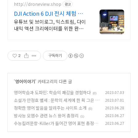
http://droneview.shop
광고
DJI Action 6 DJI 전시 체험 매
장 운영
유튜브 및 브이로그, 익스트림, 다이
내믹 액션 크리에이터를 위한 완벽
한 액션캠 DJI 정품 판매점 / 네이버
페이 최대 최대 5% 적립, 매장 특가
혜택
2
구독하기
'
영어이야기
' 카테고리의 다른 글
영어학습과 도파민: 학습의 쾌감을 경험하다
2023.07.03
(0)
소설가 안정효 별세 : 문학의 세계에 한 획 그은 작
2023.07.01
가
정확한 영어 발음을 알려주는 사이트 소개
2023.06.28
(2)
(0)
방사능 오염수 관련 뉴스 용어 총정리
2023.06.27
(1)
수능킬러문항-Killer가 들어간 영어 표현 총정리
2023.06.27
(0)