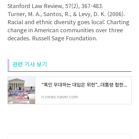
Stanford Law Review, 57(2), 367-483.
Turner, M. A., Santos, R., & Levy, D. K. (2006).
Racial and ethnic diversity goes local: Charting
change in American communities over three
decades. Russell Sage Foundation.
관련 기사 보기
“흑인 우대하는 대입은 위헌”...대통령 험한 말까지 나오게 한 美대법 판결은
n.news.naver.com