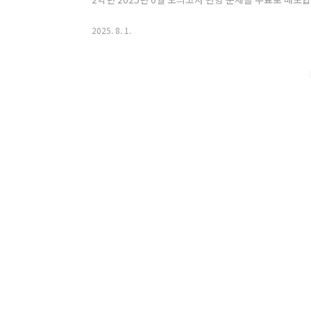
양한 형태로 변형한 문제입니다. 보통 아래 유형들을학생들
myenglishstory2.com고2 2025년 6월 모의고사 해
2025. 8. 1.
월 모의고사 해설 강의 (18~45번 전문항)고등학교 2학
제부터 45번까지 모두 포함되어 있습니다.(도표 문제는
의만 ..