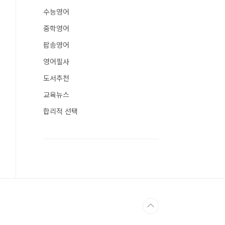
수능영어
중학영어
팝송영어
영어필사
도서추천
교육뉴스
합리적 선택