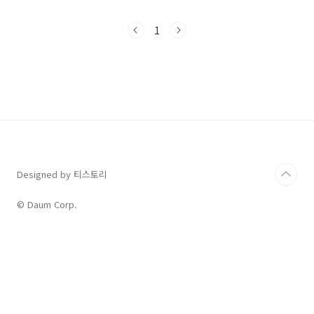
다. 전치사 at은 특정한 한 지점을 가리킵니다.
그래서 시선(look)이 어딘가에 꽂힌다는 의미로
1
at과 사용되면 우리말로 '~을 보다'라고 해석합
니다. Look upIf you don't know the
meaning of a word, you should look it up
in the dictionary.단어의 의미를 모르면 사전
에서 찾아봐야 합니다. up은 전치사로도 사용되
고 부사로도 사용됩니다. 여기서는 부사로 사용
되었네요. up..
Designed by 티스토리
© Daum Corp.