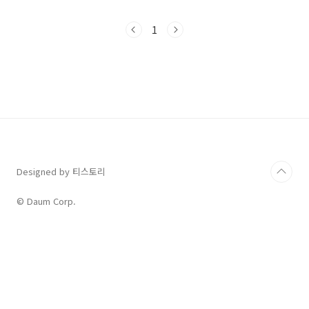
로 관련이 있습니다.이 글에서는 영어 표현 'face
the music'의 정확한 뜻과 흥미로운 유래, 그리
1
고 일상생활과 비즈니스 상황에서 바로 사용할
수 있는 다양한 예문까지 완벽하게 정리해 드립
니다. 더 이상 어려운 상황을 피하지 않고 당당하
게 맞서는 법, 'face the music'을 통해 배워보
세요!'Face the Music'의 정확한 의미와 사용
법'Face the music'은 자신이 저지른 잘못에 대
해 비난이나 처벌 등 좋지 않은 결과를 받아들이
고, 자신의 행동..
Designed by 티스토리
© Daum Corp.