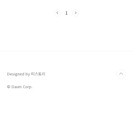
를 많이 봤고, 금융기관에서는 이를 보상을 해준
다는 내용입니다. 과연 ELS가 무엇인지 알아보
1
도록 하겠습니다. ELS의 뜻 ELS는 'Equity-
Linked Securities'의 약자입니다. 우리말로는
'주가연게증권'이라고 말합니다. Equity는 '주
가'라는 뜻이고, Linked는 '연계된'이란 뜻입니
다. 그리고 Securities는 '증권'이란 의미입니다.
ELS의 작동원리 ELS는 주식 지수나 특정 주식들
의 움직임에 따라 수익이 발생하는 금융상품으
로..
Designed by 티스토리
© Daum Corp.