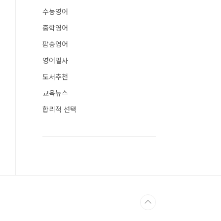
수능영어
중학영어
팝송영어
영어필사
도서추천
교육뉴스
합리적 선택