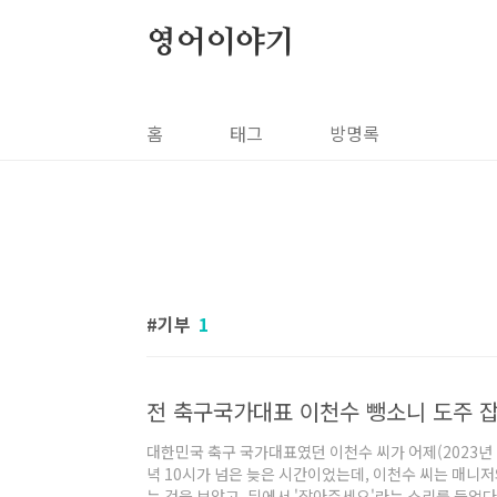
본문 바로가기
영어이야기
홈
태그
방명록
기부
1
전 축구국가대표 이천수 뺑소니 도주 잡
대한민국 축구 국가대표였던 이천수 씨가 어제(2023년 
녁 10시가 넘은 늦은 시간이었는데, 이천수 씨는 매니
는 것을 보았고, 뒤에서 '잡아주세요'라는 소리를 들었다