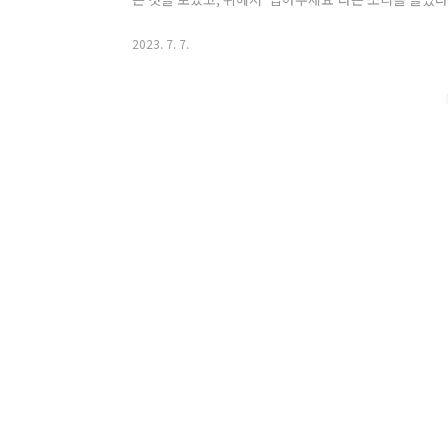
함께 도망가는 사람을 쫓아가서 잡았다고 합니다. 잠시 
럼 취조하듯 물어봤다고 해서 잠시 당황했다는 뒷 이야
2023. 7. 7.
포상금을 주었는데 이 모든 것을 순직 경찰관 자녀 지원 