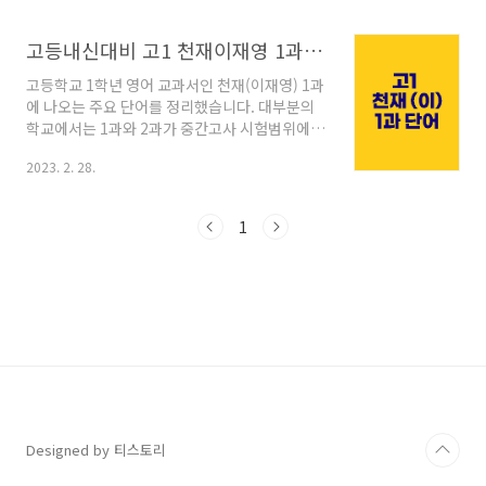
행되기 마련이죠. 우선 1과에 나오는 단어부터 공
부해보기 바랍니다. 생각보다 단어를 정확하게
고등내신대비 고1 천재이재영 1과 단어총정리
읽지 못하는 경우가 많은데 그럴 경우 나중에 영
어듣기가 안되는 문제로 이어질 수 있습니다. 보
고등학교 1학년 영어 교과서인 천재(이재영) 1과
고, 듣고, 말하고, 쓰는 것을 함께 해야 암기도 잘
에 나오는 주요 단어를 정리했습니다. 대부분의
되고 균형있는 학습이 될 수 있으니 최대한 따라
학교에서는 1과와 2과가 중간고사 시험범위에
읽으면서 공부해 주시길 바랍니다. 1과 단어 학습
포함되는 경우가 많은데요, 그런 의미에서 교과
everyday a. 일상적인, 매일의 classical a. 고
2023. 2. 28.
서 본문 학습에 있어서 영어단어 암기는 필수 중
전적인 usually adv. 보통, 대개, 주로
에 필수라 하겠습니다. 아래 영상을 보면서 정확
detective n. 탐정 ..
한 발음도 익히고 의미까지 함께 공부해 보세요.
1
고1 천재 이재영 1과 단어 설명 듣기 고1 천재 이
재영 1과 단어 설명 고1 천재 이재영 1과 단어 목
록 및 시험지 다운받기 be interested in ~에 관
심이 있다 hold ~을 열다, 개최하다 president
(학생회의) 회장 student body (한 학교의) 전
체 학생 get a grade 성적을 받다 number
one 최고의, 최우선의 equally 똑같이, 동..
Designed by 티스토리