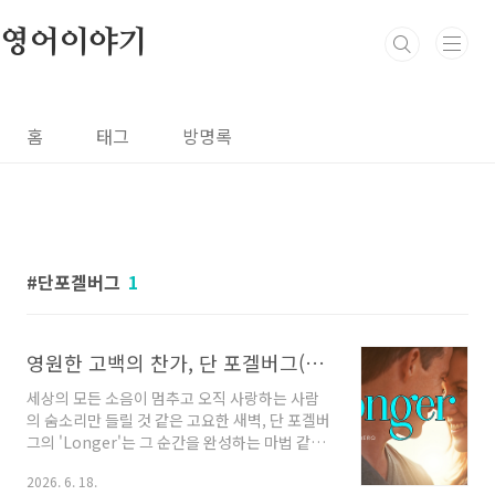
본문 바로가기
영어이야기
홈
태그
방명록
단포겔버그
1
영원한 고백의 찬가, 단 포겔버그(Dan Fogelberg)의 'Longer'로 배우는 서정적 영어 표현
세상의 모든 소음이 멈추고 오직 사랑하는 사람
의 숨소리만 들릴 것 같은 고요한 새벽, 단 포겔버
그의 'Longer'는 그 순간을 완성하는 마법 같은
선율입니다. 1979년 발표된 이후 수천 쌍의 연인
2026. 6. 18.
들이 결혼식 웨딩송으로 선택한 이 곡은, 사실 단