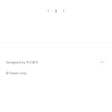
포겔버그가 부모님의 결혼기념일을 축하하기 위
해 만든 지극히 개인적이면서도 보편적인 헌사였
1
습니다. 자연의 섭리를 빌려 영원을 약속하는 이
아름다운 시어들은 영어를 공부하는 이들에게
'비교'와 '비유'의 정수를 보여줍니다.📖 가사 &
해석 (Lyrics & Translation)이 노래는 자연물
과 사랑의 깊이를 비교하는 전반부와, 세월의 흐
름에 따른 변치 않는 사랑을 약속하는 후반부로
구성되어 있습니다. 1절 (Verse 1)Lyrics해석
Longer than ..
Designed by 티스토리
© Daum Corp.