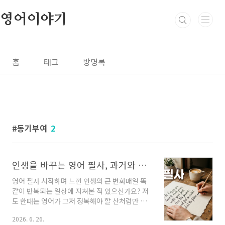
본문 바로가기
영어이야기
홈
태그
방명록
동기부여
2
인생을 바꾸는 영어 필사, 과거와 화해하고 행복을 찾는 법
영어 필사 시작하며 느낀 인생의 큰 변화매일 똑
같이 반복되는 일상에 지쳐본 적 있으신가요? 저
도 한때는 영어가 그저 정복해야 할 산처럼만 느
껴졌어요. 단어를 외우고 문법을 파고드는 공부
2026. 6. 26.
가 너무 질리더라고요. 그러다 우연히 만난 문장