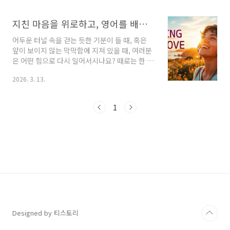
하나를 손으로 옮겨 적기 시작했죠. 그게 제 영어
필사 인생의 시작이었어요.단순히 글자를 옮기는
지친 마음을 위로하고, 영어를 배우다: 아비치 (Avicii)의 'Waiting For Love' 가사 해석 노래 듣기
게 아니더라고요. 마음속에 묻어두었던 해묵은
고민들이 글자를 따라 씻겨 내려가는 기분이었
어두운 터널 속을 걷는 듯한 기분이 들 때, 혹은
죠. 오늘은 제가 직접 겪은 영어 필사의 마법 같은
앞이 보이지 않는 막막함에 지쳐 있을 때, 여러분
효과와 여러분의 인생을 바꿔줄 멋진 문장을 하
은 어떤 힘으로 다시 일어서시나요? 때로는 한 편
나 소개해 드릴게요.영어 필사 효과, 왜 굳이 손으
의 영화가, 때로는 따뜻한 위로의 말이, 그리고 때
로 써야 할까요?뇌를 깨우고 감각을 살리는 영어
2026. 3. 13.
로는 가슴을 울리는 음악이 우리에게 다시 일어
필사요즘은 스마트폰으로 치면 끝인데 왜 힘들게
설 용기를 주곤 합니다. 오늘 우리가 함께할 곡은
손으로 쓰냐고 묻는 분들이 많아요. 하지만 손으
스웨덴 출신의 전설적인 DJ이자 프로듀서, 아비
1
로 직접..
치(Avicii)의 'Waiting For Love'입니다.생전
수많은 사람에게 희망과 위로를 전했던 그의 음
악은, 비록 그가 짧은 생을 마감했음에도 여전히
우리 곁에 살아 숨 쉬며 빛을 발하고 있습니다. 특
히 'Waiting For Love'는 좌절 속에서도 사랑과
희망을 기다리는 우리의 모습을 담아내, 많은 이
에게 깊은 공감을 안겨주었죠. 이 곡은 단순한 댄
스 트랙을 ..
Designed by 티스토리