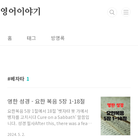
본문 바로가기
영어이야기
홈
태그
방명록
베자타
1
영한 성경 - 요한 복음 5장 1-18절
요한복음 5장 1절에서 18절 '벳자타 못 가에서
병자를 고치시다 Cure on a Sabbath' 말씀입
니다. 성경 필사After this, there was a feast
of the Jews, and Jesus went up to
2024. 5. 2.
Jerusalem.그 뒤에 유다인들의 축제 때가 되어