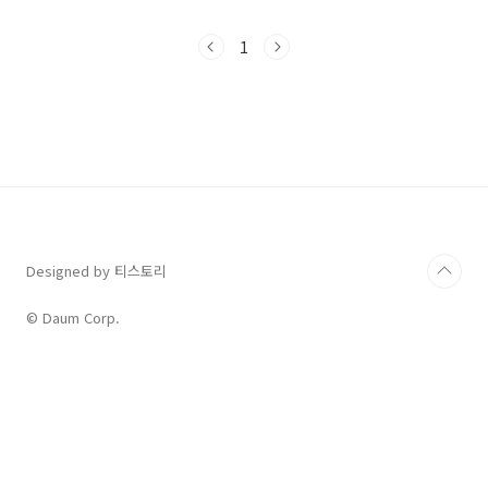
예수님께서 예루살렘에 올라가셨다. Now
there is in Jerusalem at the Sheep Gate a
1
pool called in Hebrew Bethesda, with five
proticoes.예루살렘의 '양 문' 곁에는 히브리 말
로 벳자타라고 불리는 못이 있었다. 그 못에는 주
랑이 다섯 채 딸렸는데, In these lay a large
number of ill, blind, lame, and crip..
Designed by 티스토리
© Daum Corp.