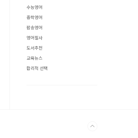
수능영어
중학영어
팝송영어
영어필사
도서추천
교육뉴스
합리적 선택