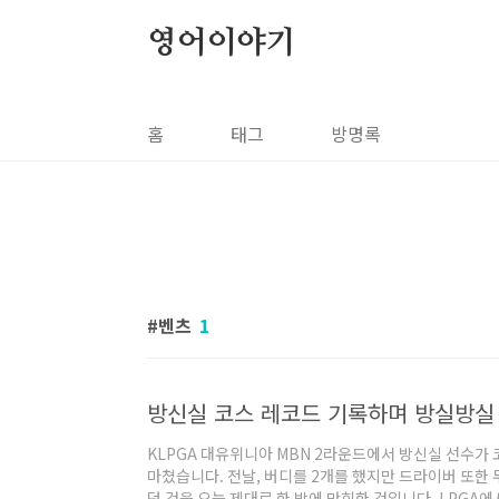
본문 바로가기
영어이야기
홈
태그
방명록
벤츠
1
방신실 코스 레코드 기록하며 방실방실 -
KLPGA 대유위니아 MBN 2라운드에서 방신실 선수가
마쳤습니다. 전날, 버디를 2개를 했지만 드라이버 또한 
던 것을 오늘 제대로 한 방에 만회한 것입니다. LPGA