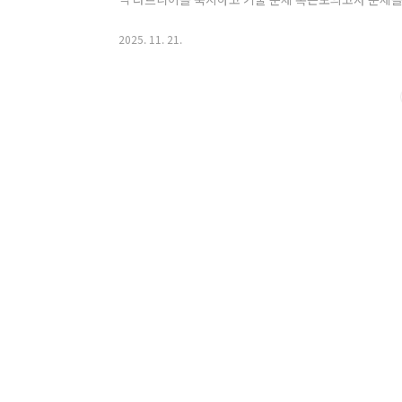
풀이를 연습하고자 한다면 아래 EBS스마트리스닝 사이
이 전략대로 연습해 보시면 듣기 점수에 큰 변화를 얻으실
2025. 11. 21.
드 TALHQ를 입력하시면 10% 페이백도 받으실 수 
닝,고교영어,고교시 학생들을 위한 무료 EBS영어듣기 어플h