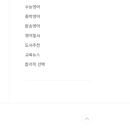
수능영어
중학영어
팝송영어
영어필사
도서추천
교육뉴스
합리적 선택