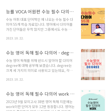
는 어휘이니 확실하게 익혀두시길 바랍니다.
subject (명사) 주제, 과목, 대상 The subject
능률 VOCA 어원편 수능 필수 다의어 55개
of the essay is climate change. 에세이의 주
제는 기후 변화입니다. The teacher asked
수능 어휘 대표 단어책인 에 나오는 수능 필수 다
the students to write a paragraph on a
의어 55개 학습 자료입니다. 영어에서 다의어를
subject of their choice. 선생님은 학생들에게
가진 단어들은 무척 많지만 그중에서도 수능 영
선택한 주제에 대한 단락을 쓰라고 했습니다.
어에 빈출하는 단어들을 모아 놓았습니다. 원어
The subject of the discussion at the co..
2023. 10. 22.
민의 음성을 듣고 따라 하고 단어장을 다운 받아
공부해 보시기 바랍니다. 원어민 음성 듣고 따라
하기 원어민이 단어마다 세 번씩 읽어 줍니다. 잘
수능 영어 독해 필수 다의어 - degree
듣고 따라 하면서 의미를 익혀보시기 바랍니다.
수능 영어 필수 다의어 55개 총정리 단어장 다운
수능 영어 독해를 위해 반드시 알아야 할 다의어
받기 영상에 나오는 단어를 한 장으로 정리했습
degree에 대해 공부해 보겠습니다. degree는
니다.
크게 세 가지의 의미로 사용되고 있는데요, 각각
어떤 뜻을 갖고 지문에 등장하는지 기출 예문을
2023. 10. 22.
통해 살펴보도록 하겠습니다. degree가 '정
도'라는 의미로 사용되는 경우 degree라는 단어
는 다양한 의미로 사용될 수 있습니다. 수능 영어
수능 영어 독해 필수 다의어 work - 2023년 9월 고1 모의고사 38번
시험에서는 주로 "정도"의 의미로 사용되는 경우
가 많습니다. 아래는 그런 의미에서의 예문 네 가
2023년 9월 모의고사 38번 영어 독해 지문에는
지와 각각의 해석입니다. The degree of
work이란 단어가 모두 12번 등장합니다. 영어는
pollution in the river has reached