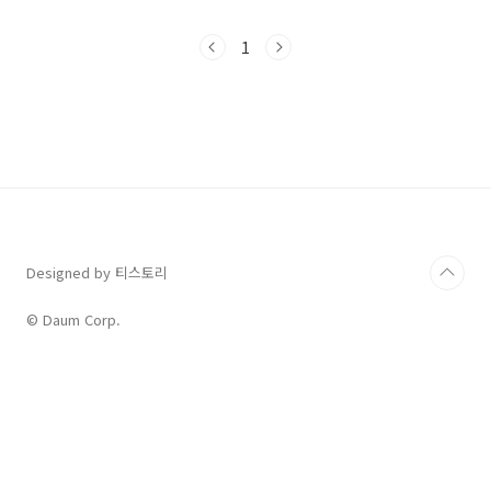
로맨스 시청 시간: 에피소드 별 약 22분 총 시즌
수: 10 시즌 드라마 설명 "프렌즈"는 1994년부
1
터 2004년까지 방영된 대표적인 코미디 드라마
로, 뉴욕의 여섯 친구들의 일상을 다룹니다. 캐주
얼한 대화와 웃음 포인트가 풍부하며, 각 주제는
일상 대화에서 자주 사용되는 영어 표현을 다루
고 있습니다. 학습 포인트 일상적인 영어 표현: 드
라마에서 주로 사용되는 일상적인 영어 표현들을
익힐 수 있습니다. 억양과 발음: 각 캐릭터들이 다
양한 억양과 발음을 사용하므..
Designed by 티스토리
© Daum Corp.