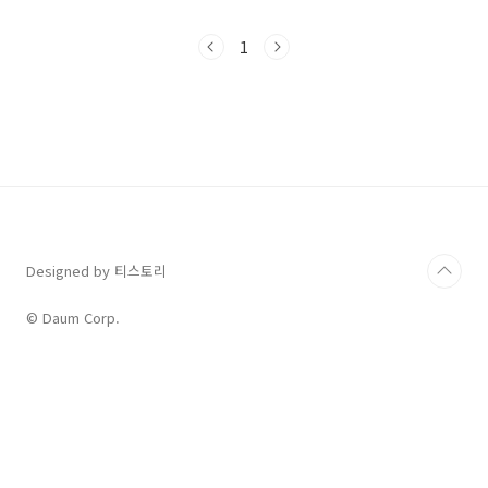
자리한 '신정호 초밥'을 소개해 드릴게요. 맑은 하
늘과 시원한 바람이 불어오던 어제(6월 11일), 탁
1
트인 개방감과 깔끔한 매장 분위기가 그리워 다
시 찾게 되었답니다. 언제나 기분 좋은 맛과 분위
기로 저를 사로잡는 곳이에요!신정호 초밥, 찾아
가는 길과 운영 시간!아산 신정호 바로 앞에 위치
해 있어 찾기 쉬운 신정호 초밥은 탁 트인 전경을
자랑합니다. 건물 2층에 자리하고 있어 시원한 시
야를 확보할 수 있어요.깔끔한 외관만큼이나 내
부도 정돈된 느낌을 줍니다. 건물 뒤편에 주..
Designed by 티스토리
© Daum Corp.