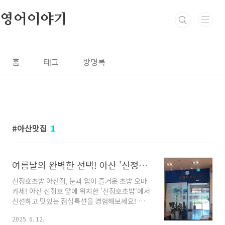
본문 바로가기
영어이야기
홈
태그
방명록
아산맛집
1
여름날의 완벽한 선택! 아산 '신정호 초밥' 점심 특선으로 입맛 저격!
신정호초밥 아산점, 눈과 입이 즐거운 초밥 오마
카세! 아산 신정호 앞에 위치한 '신정호초밥'에서
신선하고 맛있는 점심특선을 경험해보세요! 깔끔
한 분위기와 훌륭한 맛으로 재방문 욕구 뿜뿜!안
2025. 6. 12.
녕하세요! 오늘은 아산의 아름다운 신정호 옆에