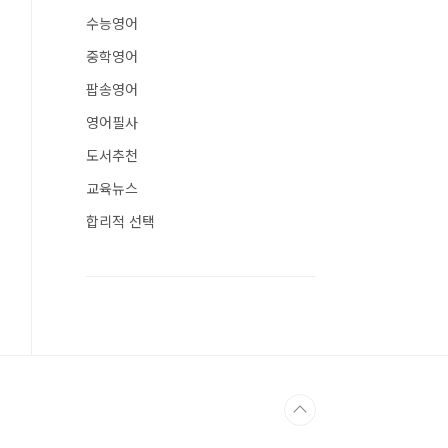
수능영어
중학영어
팝송영어
영어필사
도서추천
교육뉴스
합리적 선택