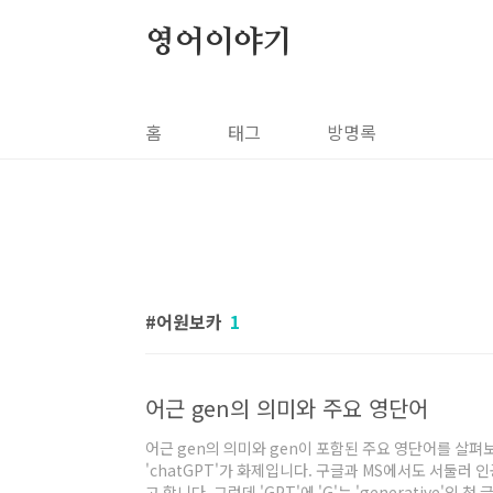
본문 바로가기
영어이야기
홈
태그
방명록
어원보카
1
어근 gen의 의미와 주요 영단어
어근 gen의 의미와 gen이 포함된 주요 영단어를 살
'chatGPT'가 화제입니다. 구글과 MS에서도 서둘러
고 합니다. 그런데 'GPT'에 'G'는 'generative'의