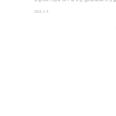
어근이 포함되어 있습니다. 자, 그럼 보다 구체적으로 알
gen은 출생(birth), 태생(born), 발생(origin), 
2023. 2. 9.
들을 자세히 들여다보면 뭔가 근원과 관련되었다는 느낌
가, 우주의 탄생, 어떤 상품이나 서비스의 출시 등과 잘 
변화..