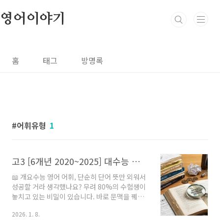
본문 바로가기
영어이야기
홈
태그
방명록
어휘유형
1
고3 [6개년 2020~2025] 대수능 및 학력평가 어휘 유형 기출 풀이 총정리
📖 개요수능 영어 어휘, 단순히 단어 뜻만 외워서
성공할 거라 생각했나요? 무려 80%의 수험생이
놓치고 있는 비밀이 있습니다. 바로 문맥을 꿰뚫
는 논리력 없이는 결코 고득점을 기대할 수 없다
2026. 1. 8.
는 사실이죠.많은 학생들이 감으로 풀다가 실전