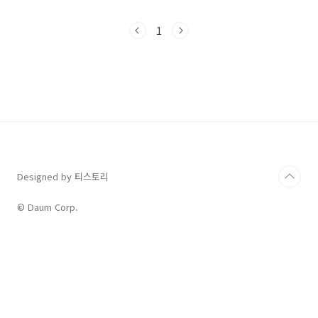
에서 당황하는 이 '어휘 선택' 유형을 완벽하게 대
비할 수 있도록, 지난 6년간(2020년~2025년)의
1
고3 대수능 및 모의고사 기출문제 중 핵심만을 엄
선하여 총정리했습니다. 이제 어휘 문제에 대한
두려움을 떨쳐내고 자신감을 채울 시간입니다.
[6개년 2020~2025] 고3 대수능 및 학력평가 어
휘 기출 문제풀이 - 쏠북"어휘 문제, 감으로 찍지
말고 논리로 푸세요!" 2020년부터 2025년까지,
총 6년간의 고등학교 3학년 대수능 및 전국연합
학력평가(모의고사)에 ..
Designed by 티스토리
© Daum Corp.