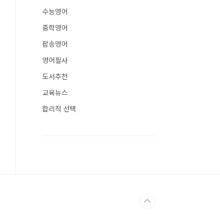
수능영어
중학영어
팝송영어
영어필사
도서추천
교육뉴스
합리적 선택