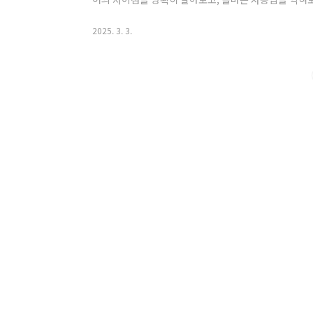
미'Beginner'는 초보자 또는 입문자를 의미합니다.
가리킵니다.예문:- She is a beginner at playing
2025. 3. 3.
니다.) - This course is designed for begin
- Don't worry about making mistakes; every..