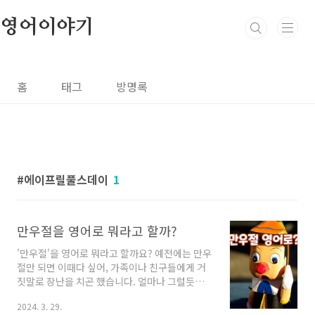
본문 바로가기
영어이야기
홈
태그
방명록
에이프릴풀스데이
1
만우절을 영어로 뭐라고 할까?
'만우절'을 영어로 뭐라고 할까요? 예전에는 만우
절만 되면 이때다 싶어, 가족이나 친구들에게 거
짓말로 장난을 치곤 했습니다. 얼마나 그럴듯하
게 거짓말을 만들어서 상대를 놀라게 하는 일은
2024. 3. 29.
준비할 때부터 스릴 넘치게 즐거웠던 것 같습니