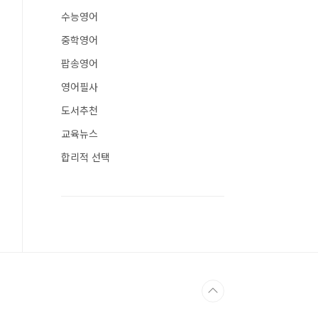
수능영어
중학영어
팝송영어
영어필사
도서추천
교육뉴스
합리적 선택