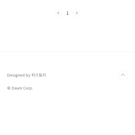
간에 사용할 수 있는 애절하고 진솔한 영어 표현
들을 깊이 있게 배워보겠습니다. 이 곡의 가사를
1
완벽하게 분석하고 실생활에서 활용할 수 있는
팁까지 얻어 가세요!1. 애절한 이별의 목소리,
Jessica Folcker와 'Goodbye'제시카 폴커는
90년대 후반과 2000년대 초반, 특유의 호소력
짙은 목소리로 유럽 전역에서 큰 사랑을 받은 스
웨덴의 팝 가수입니다. 그녀의 대표곡 중 하나인
'Goodbye'는 이별을 직감한 연인에게 담담하지
만 슬픔을 가득 담아 마..
Designed by 티스토리
© Daum Corp.