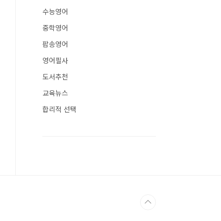
수능영어
중학영어
팝송영어
영어필사
도서추천
교육뉴스
합리적 선택