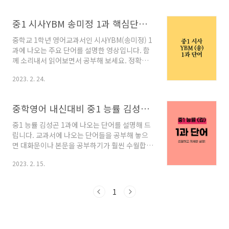
해서 읽어 줍니다. 잘 듣고 소리 내서 따라 하면
듣기 및 발음 향상에 많은 도움이 됩니다. 원어민
중1 시사YBM 송미정 1과 핵심단어 설명
이 단어를 읽어주고 이미지와 예문이 첨가된 단
어학습 단어 자료 다운로드하기 아래 첨부 파일
중학교 1학년 영어교과서인 시사YBM(송미정) 1
에는 영상에 소개된 모든 단어가 포함되어 있습
과에 나오는 주요 단어를 설명한 영상입니다. 함
니다.
께 소리내서 읽어보면서 공부해 보세요. 정확한
발음을 알면 리스닝 실력도 향상될 수 있습니다.
2023. 2. 24.
중1 시사 송미정 1과 단어설명 영상보기 중1 시
사 송미정 1과 단어 설명 중1 시사 송미정 1과 주
요 단어 목록 및 시험지 다운받기 pleased a. 기
중학영어 내신대비 중1 능률 김성곤 1과 단어 설명 및 자료 받기
쁜, 즐거운 happy a. 만족하는, 행복한
headache n. 두통 pretty adv. 꽤, 아주 first
중1 능률 김성곤 1과에 나오는 단어를 설명해 드
a. 처음의 library n. 도서관 introduce v. 소개
립니다. 교과서에 나오는 단어들을 공부해 놓으
하다 everyone n. 모든 사람 birthday n. 생일
면 대화문이나 본문을 공부하기가 훨씬 수월합니
turn n. 차례 fantastic a. 환상적인 class n. 수
다. 아래 영상을 보면서 함께 소리 내서 읽어보시
업 nickname n. 별명 ourselves n..
2023. 2. 15.
기 바랍니다. 소리 내기 어려운 곳에서 공부하고
있다면 속으로 조그맣게 따라 하셔도 좋습니다.
중1 능률 김성곤 1과 주요 단어 설명 영상 보기 중
1
1 능률 김성곤 1과 단어 설명 영상 중1 능률 김성
곤 1과 주요 단어 리스트 및 시험지 다운 받기 위
의 영상을 모두 보았다면 이제는 첨부한 단어 리
스트와 시험지를 다운 받아서 공부해 보세요. 직