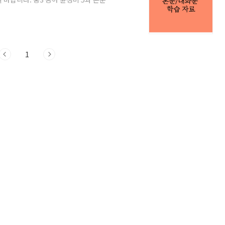
다. 5과 본문 듣기 중3 동아 윤정미 교
 통해 꼼꼼하게 문장 문석을 해보며 내용을
 다운받기 중3 동아 윤정미 5과 대화문 학
으니 원어민의 음성을 들으면서 주요 표현
1