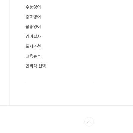
수능영어
중학영어
팝송영어
영어필사
도서추천
교육뉴스
합리적 선택