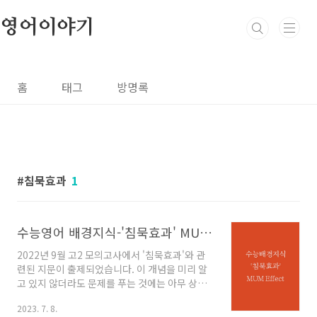
본문 바로가기
영어이야기
홈
태그
방명록
침묵효과
1
수능영어 배경지식-'침묵효과' MUM Effect 알아보기
2022년 9월 고2 모의고사에서 '침묵효과'와 관
련된 지문이 출제되었습니다. 이 개념을 미리 알
고 있지 않더라도 문제를 푸는 것에는 아무 상관
이 없지만, 이번 기회에 '침묵효과'라는 것이 어떤
2023. 7. 8.
것인지 알아보고자 합니다. 사회에서 커뮤니케이