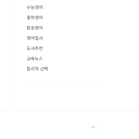
수능영어
중학영어
팝송영어
영어필사
도서추천
교육뉴스
합리적 선택