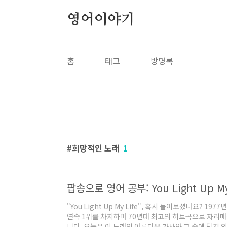
본문 바로가기
영어이야기
홈
태그
방명록
희망적인 노래
1
팝송으로 영어 공부: You Light Up M
"You Light Up My Life", 혹시 들어보셨나요? 19
연속 1위를 차지하며 70년대 최고의 히트곡으로 자리매김한
니다. 오늘은 이 노래의 아름다운 가사와 그 속에 담긴