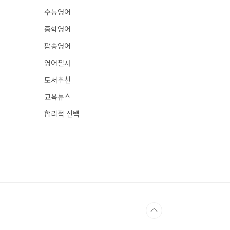
수능영어
중학영어
팝송영어
영어필사
도서추천
교육뉴스
합리적 선택