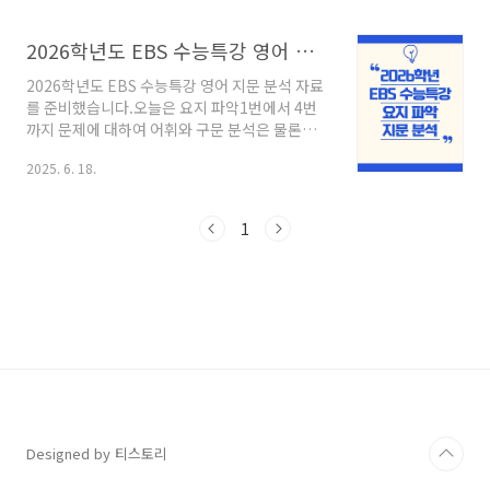
자세히 설명한 자료입니다. 2026학년도 EBS 수
능특강 영어 주장 파악 지문 분석 자료 2026학년
2026학년도 EBS 수능특강 영어 요지 파악 지문 분석 자료
도 EBS 수능특강 영어 주장 파악 지문 분석 자료
2026학년도 EBS 수능특강영어 지문 분석 자료
2026학년도 EBS 수능특강 영어 지문 분석 자료
를 공유합니다.오늘 준비한 내용은4강 주장 파악
를 준비했습니다.오늘은 요지 파악1번에서 4번
관련네 개의 영어 지문입니다. 원문과 해석어휘
까지 문제에 대하여 어휘와 구문 분석은 물론정
와 구문분석글의 주제와 내용 요약그리고 정답의
답이 도출되는 근거가무엇인지 분석했습니다. 달
근myenglishstory2.com2026학년도 EBS
2025. 6. 18.
랑 답만 구하는 것이 아니라글의 흐름이 어떻게
수능특강 영어 요지 파악 지문 분석 자료 2026학
진행되고 있고 각 문장속에서 정답의 근거가어떻
년도 EBS 수능특강 ..
게 제시되고 있는지논리적으로 이해하는 것이 중
1
요합니다. 예시로 요지 파악 1번 문제에 대한분석
내용을 보여드리겠습니다. 나머지 문제들도 같은
방식으로 되어 있으니모두 내려 받아활용해 보시
기 바랍니다.
Designed by 티스토리