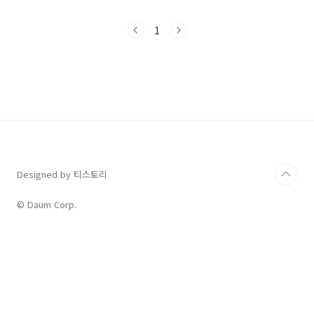
니다.글의 주제와 내용 요약, 글의 전체 구조 분석
등은중간고사 시험에 있을 변형 문제에 대비에
1
좋을 듯합니다. 고2 2025년 9월 모의고사 상세
풀이해설 - 쏠북고2 2025년 9월 모의고사 상세
문제 풀이 해설집입니다. 독해 지문, 해석, 주요
어휘 정리, 주요 문장 구문 분석, 글의 주제, 글의
구조, 정답 풀이 및 근거, 선택지 해석 및 오답 풀
이로 구성되어 있solvook.com
Designed by 티스토리
© Daum Corp.