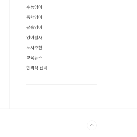
수능영어
중학영어
팝송영어
영어필사
도서추천
교육뉴스
합리적 선택