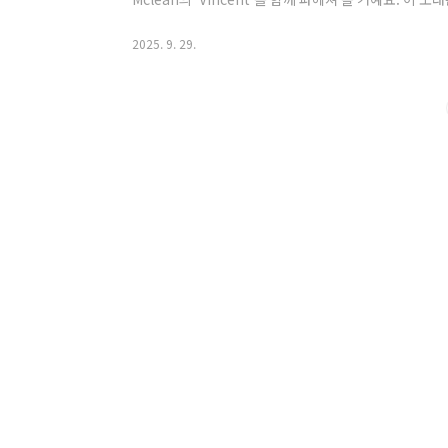
극적인 운명을 서정적인 가사로 풀어낸 곡입니다. 팝송
더 완벽한 곡은 없을 거예요!음악가 Don Mclean이 1
2025. 9. 29.
트 반 고흐의 작품들을 감상하던 중, 엄청난 영감을 받아
셨나요? 특히 고흐의 자화상과 '별이 빛나는 밤'을 보면
고 그 속에서도 ..