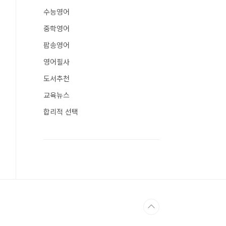
수능영어
중학영어
팝송영어
영어필사
도서추천
교육뉴스
합리적 선택