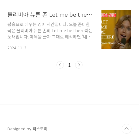
영어는 우리말과 다르게 강세가 발달된 언어입니
다. 한편으로는 우리말처럼 단어와 단어가 연결
올리비아 뉴튼 존 Let me be there 가사 해석 발음 해설
되어 연음 현상이 빈번한 언어이기도 합니다. 아
마도 이런 연음 현상으로 인해 알고 있으면서도
팝송으로 배우는 영어 시간입니다. 오늘 준비한
소리만 들어서는 모르는 단어처럼 들리는 경우가
곡은 올리비아 뉴튼 존의 Let me be there라는
발생하죠. 어떤 상황에서 연음 현상이 나타나는
노래입니다. 제목을 글자 그대로 해석하면 '내가
지 확인해 보시길 바랍니다. Now and Forever
그곳에 있도록 허락해 주세요'입니다. 조금 부드
반복 듣기가사의 의미와 발음의 특징을 어느 정
2024. 11. 3.
럽게 표현하자면 '내가 함께 있을게요' 정도로 이
도 이해했다면 이제는 노래를 반복해서 듣고 따
해할 수 있는 제목입니다. 사랑하는 젊은 남녀의
라 불러볼 차례입니다. Now..
관점에서 봐도 좋고, 엄마가 아이에게 건네는 사
1
랑의 표현으로도 볼 수 있을 것 같습니다. 혹은 요
즘은 반려 동물을 많이 키우고 있으니 또 이런 시
각으로 이 노래를 감상해 봐도 무방하지 않을까
싶어요. 받아들이고 해석하는 것은 전적으로 우
리들의 몫이기 때문입니다. 저는 개인적으로 엄
마가 보석보다 소중한 아기를 향한 애정 가득한
사랑의 표현으로 해석해 보았습니다. 한 소절씩
가사의 의미와 주요 발음 현상까지 바로 확인..
Designed by 티스토리