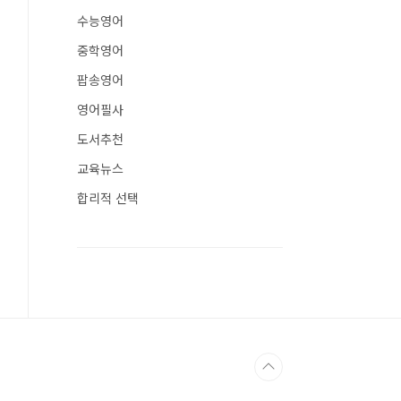
수능영어
중학영어
팝송영어
영어필사
도서추천
교육뉴스
합리적 선택