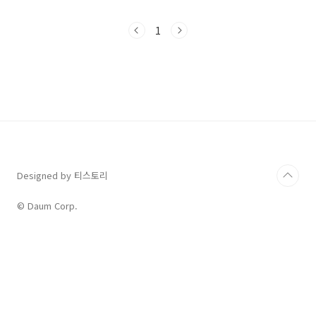
Garfunkel)의 명곡 'The Boxer'입니다. 이 노
래는 단순한 멜로디를 넘어, 한 남자의 고단한 삶
1
의 여정을 서정적으로 담아내 전 세계인에게 깊
은 공감을 안겨주었죠. 그들의 서정적인 음색과
가슴을 울리는 이야기가 어떻게 영어 학습의 강
력한 도구가 될 수 있는지, 지금부터 함께 탐험해
볼까요?📜 가사 & 해석 (Lyrics &
Translation)'The Boxer'는 한 젊은이가 고향
을 떠나 도시에서 겪는 외로움, 좌절, 그리고 삶의
굴곡을 노래합니..
Designed by 티스토리
© Daum Corp.