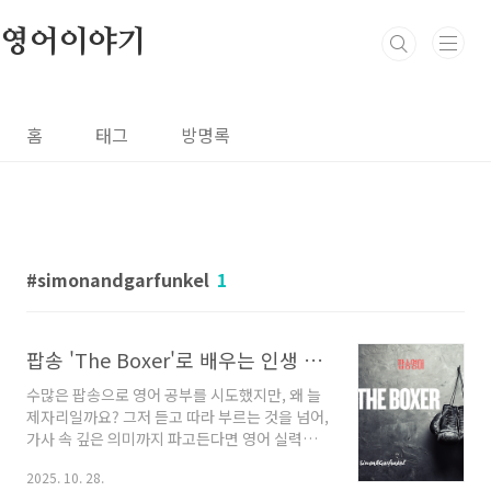
본문 바로가기
영어이야기
홈
태그
방명록
simonandgarfunkel
1
팝송 'The Boxer'로 배우는 인생 영어, 절대 놓치지 마세요!
수많은 팝송으로 영어 공부를 시도했지만, 왜 늘
제자리일까요? 그저 듣고 따라 부르는 것을 넘어,
가사 속 깊은 의미까지 파고든다면 영어 실력은
물론 세상을 보는 눈까지 달라질 수 있습니다. 오
2025. 10. 28.
늘 소개할 곡은 바로 사이먼 앤 가펑클(Simon &